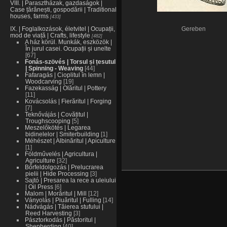
VIII. | Parasztházak, gazdaságok |
Case țărănești, gospodării | Traditional
houses, farms
433
IX. | Foglalkozások, életvitel | Ocupații,
Gereben
mod de viață | Crafts, lifestyle
482
A ház körül. Munkák, eszközök |
În jurul casei. Ocupații și unelte
67
Fonás-szövés | Torsul și țesutul
| Spinning - Weaving
44
Fafaragás | Cioplitul în lemn |
Woodcarving
19
Fazekasság | Olăritul | Pottery
11
Kovácsolás | Fierăritul | Forging
7
Teknővájás | Covățitul |
Troughscooping
5
Meszelőkötés | Legarea
bidinelelor | Smiterbuilding
1
Méhészet | Albinăritul | Apiculture
1
Földművelés | Agricultura |
Agriculture
32
Bőrfeldolgozás | Prelucrarea
pielii | Hide Processing
3
Sajtó | Presarea la rece a uleiului
| Oil Press
6
Malom | Morăritul | Mill
12
Ványolás | Piuăritul | Fulling
14
Nádvágás | Tăierea stufului |
Reed Harvesting
3
Pásztorkodás | Păstoritul |
Shepherding
40