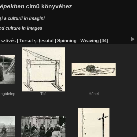
 képekben
című könyvéhez
i a culturii în imagini
nd culture in images
szövés | Torsul și țesutul | Spinning - Weaving
44
sángótelep
Tiló
Héhel