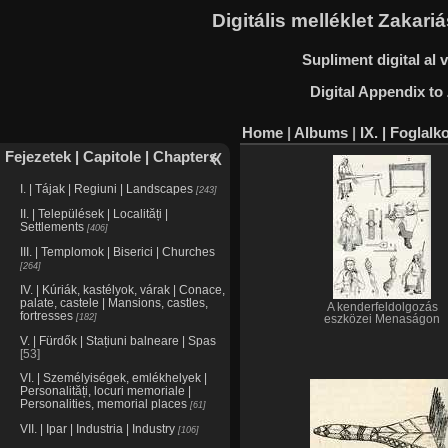
Digitális melléklet Zakar
Supliment digital al
Digital Appendix to
Home
|
Albums
|
IX. | Foglalk
Fejezetek | Capitole | Chapters
I. | Tájak | Regiuni | Landscapes
243
II. | Települések | Localități |
Settlements
406
III. | Templomok | Biserici | Churches
264
IV. | Kúriák, kastélyok, várak | Conace,
palate, castele | Mansions, castles,
A kenderfeldolgozás
fortresses
182
eszközei Menaságon
V. | Fürdők | Stațiuni balneare | Spas
53
VI. | Személyiségek, emlékhelyek |
Personalități, locuri memoriale |
Personalities, memorial places
61
VII. | Ipar | Industria | Industry
106