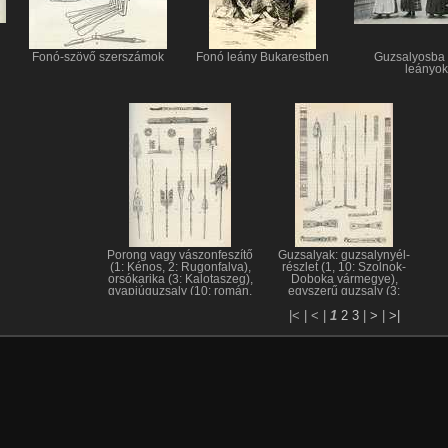
Fonó-szövő szerszámok
Fonó leány Bukarestben
Guzsalyosba
leányok
Porong vagy vászonfeszítő
Guzsalyak: guzsalynyél-
(1: Kénos, 2: Rugonfalva),
részlet (1, 10: Szolnok-
orsókarika (3: Kalotaszeg),
Doboka vármegye),
gyapjúguzsaly (10: román,
egyszerű guzsaly (3:
Kalotaszeg, 11, 12, 13, 14:
Székelyföld), guzsalypálca
|< |
< |
1
2
3
|
>
|
>|
román, Hunyad vármegye)
(5: Székelyföld), darabok a
hosszú guzsalyból (6, 7:
Szováta), részlet egy
orsókarika pereméről (8:
Kalotaszeg), talpas
guzsaly (9: Szolnok-Do