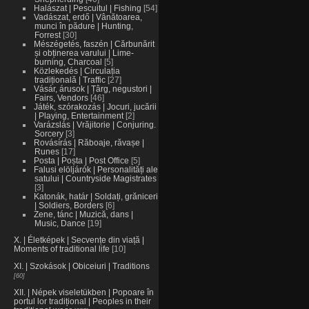
Halászat | Pescuitul | Fishing
54
Vadászat, erdő | Vânătoarea,
munci în pădure | Hunting,
Forrest
30
Mészégetés, faszén | Cărbunărit
și obținerea varului | Lime-
burning, Charcoal
5
Közlekedés | Circulația
tradițională | Traffic
27
Vásár, árusok | Țârg, negustori |
Fairs, Vendors
46
Játék, szórakozás | Jocuri, jucării
| Playing, Entertainment
2
Varázslás | Vrăjitorie | Conjuring.
Sorcery
3
Rovásírás | Răboaje, răvașe |
Runes
17
Posta | Poșta | Post Office
5
Falusi elöljárók | Personalități ale
satului | Countryside Magistrates
3
Katonák, határ | Soldați, grăniceri
| Soldiers, Borders
6
Zene, tánc | Muzică, dans |
Music, Dance
19
X. | Életképek | Secvențe din viață |
Moments of traditional life
10
XI. | Szokások | Obiceiuri | Traditions
60
XII. | Népek viseletükben | Popoare în
portul lor tradițional | Peoples in their