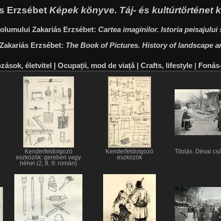
iás Erzsébet
Képek könyve. Táj- és kultúrtörténet
 volumului Zakariás Erzsébet:
Cartea imaginilor. Istoria peisajului ș
 Zakariás Erzsébet:
The Book of Pictures. History of landscape a
ozások, életvitel | Ocupații, mod de viață | Crafts, lifestyle
|
Fonás-
Kenderfeldolgozó
Kenderfeldolgozó
Tilolás. Dévai c
eszközök: gereben vagy
eszközök
héhel (2, 8, 9: román)