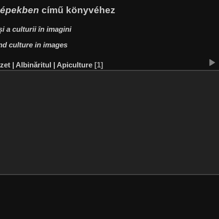
 képekben
című könyvéhez
i a culturii în imagini
nd culture in images
et | Albinăritul | Apiculture
1