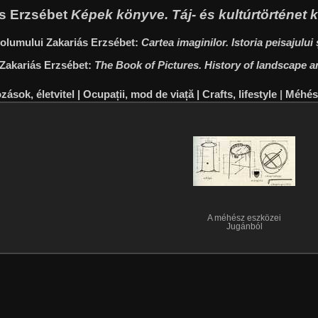
iás Erzsébet
Képek könyve. Táj- és kultúrtörténet
 volumului Zakariás Erzsébet:
Cartea imaginilor. Istoria peisajului ș
 Zakariás Erzsébet:
The Book of Pictures. History of landscape a
ozások, életvitel | Ocupații, mod de viață | Crafts, lifestyle
|
Méhész
A méhész eszközei
Jugánból