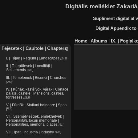
Digitális melléklet Zakar
Supliment digital al
Digital Appendix to
Home
|
Albums
|
IX. | Foglalk
Fejezetek | Capitole | Chapters
I. | Tájak | Regiuni | Landscapes
243
II. | Települések | Localități |
Settlements
406
III. | Templomok | Biserici | Churches
264
IV. | Kúriák, kastélyok, várak | Conace,
palate, castele | Mansions, castles,
fortresses
182
V. | Fürdők | Stațiuni balneare | Spas
53
VI. | Személyiségek, emlékhelyek |
Personalități, locuri memoriale |
Personalities, memorial places
61
VII. | Ipar | Industria | Industry
106