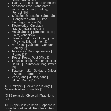
Halászat | Pescuitul | Fishing
54
Vadászat, erdő | Vânătoarea,
munci în pădure | Hunting,
Forrest
30
Mészégetés, faszén | Cărbunărit
și obținerea varului | Lime-
burning, Charcoal
5
Közlekedés | Circulația
tradițională | Traffic
27
Vásár, árusok | Țârg, negustori |
Fairs, Vendors
46
Játék, szórakozás | Jocuri, jucării
| Playing, Entertainment
2
Varázslás | Vrăjitorie | Conjuring.
Sorcery
3
Rovásírás | Răboaje, răvașe |
Runes
17
Posta | Poșta | Post Office
5
Falusi elöljárók | Personalități ale
satului | Countryside Magistrates
3
Katonák, határ | Soldați, grăniceri
| Soldiers, Borders
6
Zene, tánc | Muzică, dans |
Music, Dance
19
X. | Életképek | Secvențe din viață |
Moments of traditional life
10
XI. | Szokások | Obiceiuri | Traditions
60
XII. | Népek viseletükben | Popoare în
portul lor tradițional | Peoples in their