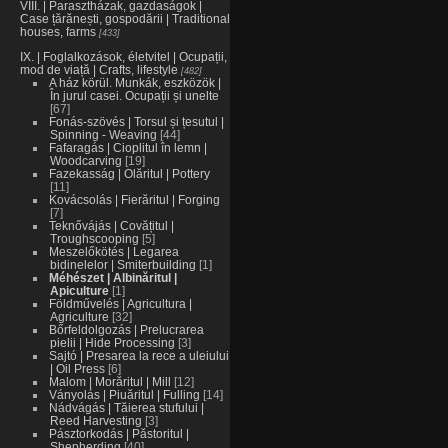
VIII. | Parasztházak, gazdaságok |
Case țărănești, gospodării | Traditional
houses, farms
433
IX. | Foglalkozások, életvitel | Ocupații,
mod de viață | Crafts, lifestyle
482
A ház körül. Munkák, eszközök |
În jurul casei. Ocupații și unelte
67
Fonás-szövés | Torsul și țesutul |
Spinning - Weaving
44
Fafaragás | Cioplitul în lemn |
Woodcarving
19
Fazekasság | Olăritul | Pottery
11
Kovácsolás | Fierăritul | Forging
7
Teknővájás | Covățitul |
Troughscooping
5
Meszelőkötés | Legarea
bidinelelor | Smiterbuilding
1
Méhészet | Albinăritul |
Apiculture
1
Földművelés | Agricultura |
Agriculture
32
Bőrfeldolgozás | Prelucrarea
pielii | Hide Processing
3
Sajtó | Presarea la rece a uleiului
| Oil Press
6
Malom | Morăritul | Mill
12
Ványolás | Piuăritul | Fulling
14
Nádvágás | Tăierea stufului |
Reed Harvesting
3
Pásztorkodás | Păstoritul |
Shepherding
40