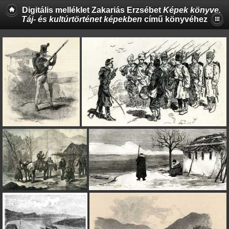
Digitális melléklet Zakariás Erzsébet
Képek könyve.
Táj- és kultúrtörténet képekben
című könyvéhez