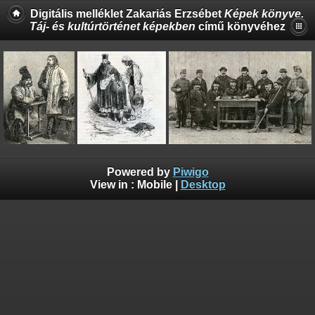
Digitális melléklet Zakariás Erzsébet
Képek könyve.
Táj- és kultúrtörténet képekben
című könyvéhez
Powered by
Piwigo
View in :
Mobile
|
Desktop