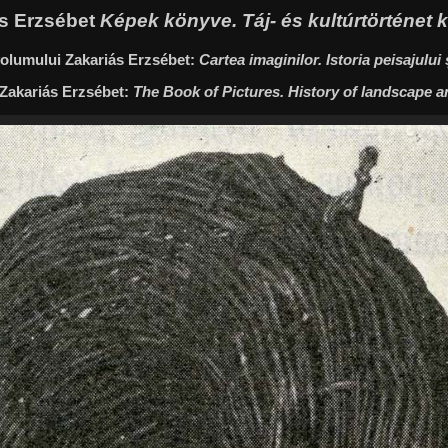
iás Erzsébet
Képek könyve. Táj- és kultúrtörténet
 volumului Zakariás Erzsébet:
Cartea imaginilor. Istoria peisajului ș
 Zakariás Erzsébet:
The Book of Pictures. History of landscape a