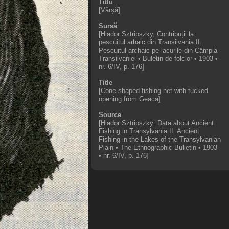
Titlu
Vârșă
Sursă
Hiador Sztripszky, Contribuții la
pescuitul arhaic din Transilvania II.
Pescuitul archaic pe lacurile din Câmpia
Transilvaniei • Buletin de folclor • 1903 •
nr. 6/IV, p. 176
Title
Cone shaped fishing net with tucked
opening from Geaca
Source
Hiador Sztripszky: Data about Ancient
Fishing in Transylvania II. Ancient
Fishing in the Lakes of the Transylvanian
Plain • The Ethnographic Bulletin • 1903
• nr. 6/IV, p. 176