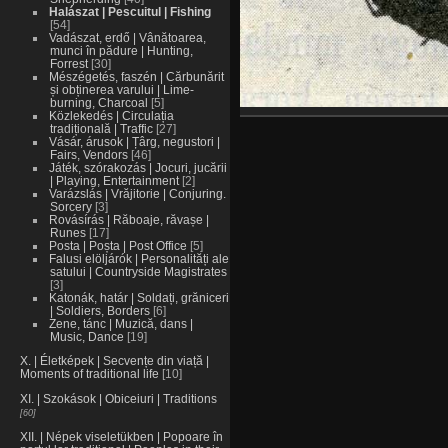
Halászat | Pescuitul | Fishing
54
Vadászat, erdő | Vânătoarea,
munci în pădure | Hunting,
Forrest
30
Mészégetés, faszén | Cărbunărit
și obținerea varului | Lime-
burning, Charcoal
5
Közlekedés | Circulația
tradițională | Traffic
27
Vásár, árusok | Țârg, negustori |
Fairs, Vendors
46
Játék, szórakozás | Jocuri, jucării
| Playing, Entertainment
2
Varázslás | Vrăjitorie | Conjuring.
Sorcery
3
Rovásírás | Răboaje, răvașe |
Runes
17
Posta | Poșta | Post Office
5
Falusi elöljárók | Personalități ale
satului | Countryside Magistrates
3
Katonák, határ | Soldați, grăniceri
| Soldiers, Borders
6
Zene, tánc | Muzică, dans |
Music, Dance
19
X. | Életképek | Secvențe din viață |
Moments of traditional life
10
XI. | Szokások | Obiceiuri | Traditions
60
XII. | Népek viseletükben | Popoare în