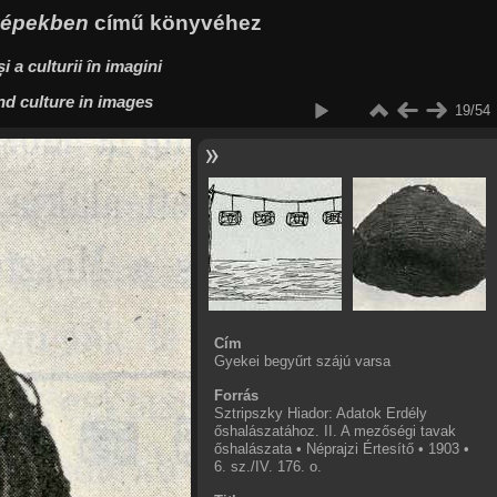
 képekben
című könyvéhez
i a culturii în imagini
nd culture in images
19/54
Cím
Gyekei begyűrt szájú varsa
Forrás
Sztripszky Hiador: Adatok Erdély
őshalászatához. II. A mezőségi tavak
őshalászata • Néprajzi Értesítő • 1903 •
6. sz./IV. 176. o.