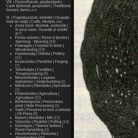
VIII. | Parasztházak, gazdaságok |
Case țărănești, gospodării | Traditional
houses, farms
433
IX. | Foglalkozások, életvitel | Ocupații,
mod de viață | Crafts, lifestyle
482
A ház körül. Munkák, eszközök |
În jurul casei. Ocupații și unelte
67
Fonás-szövés | Torsul și țesutul |
Spinning - Weaving
44
Fafaragás | Cioplitul în lemn |
Woodcarving
19
Fazekasság | Olăritul | Pottery
11
Kovácsolás | Fierăritul | Forging
7
Teknővájás | Covățitul |
Troughscooping
5
Meszelőkötés | Legarea
bidinelelor | Smiterbuilding
1
Méhészet | Albinăritul | Apiculture
1
Földművelés | Agricultura |
Agriculture
32
Bőrfeldolgozás | Prelucrarea
pielii | Hide Processing
3
Sajtó | Presarea la rece a uleiului
| Oil Press
6
Malom | Morăritul | Mill
12
Ványolás | Piuăritul | Fulling
14
Nádvágás | Tăierea stufului |
Reed Harvesting
3
Pásztorkodás | Păstoritul |
Shepherding
40