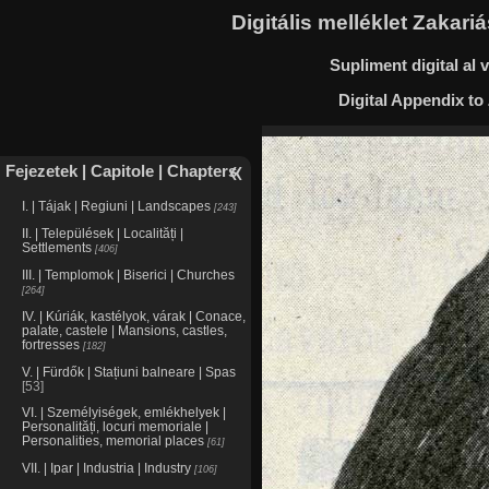
Digitális melléklet Zakar
Supliment digital al
Digital Appendix to
Fejezetek | Capitole | Chapters
I. | Tájak | Regiuni | Landscapes
243
II. | Települések | Localități |
Settlements
406
III. | Templomok | Biserici | Churches
264
IV. | Kúriák, kastélyok, várak | Conace,
palate, castele | Mansions, castles,
fortresses
182
V. | Fürdők | Stațiuni balneare | Spas
53
VI. | Személyiségek, emlékhelyek |
Personalități, locuri memoriale |
Personalities, memorial places
61
VII. | Ipar | Industria | Industry
106