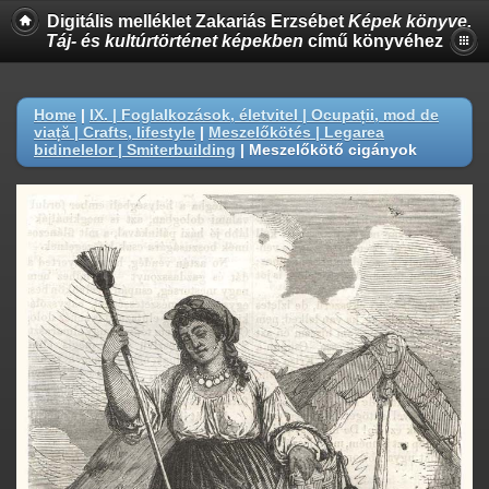
Digitális melléklet Zakariás Erzsébet
Képek könyve.
Táj- és kultúrtörténet képekben
című könyvéhez
Home
|
IX. | Foglalkozások, életvitel | Ocupații, mod de
viață | Crafts, lifestyle
|
Meszelőkötés | Legarea
bidinelelor | Smiterbuilding
|
Meszelőkötő cigányok