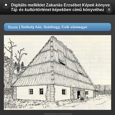
Digitális melléklet Zakariás Erzsébet
Képek könyve.
Táj- és kultúrtörténet képekben
című könyvéhez
Home
|
Székely ház. Szárhegy, Csík vármegye