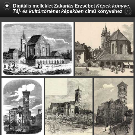
Digitális melléklet Zakariás Erzsébet
Képek könyve.
Táj- és kultúrtörténet képekben
című könyvéhez