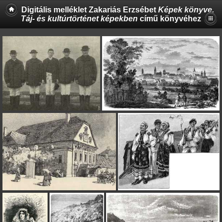
Digitális melléklet Zakariás Erzsébet
Képek könyve.
Táj- és kultúrtörténet képekben
című könyvéhez