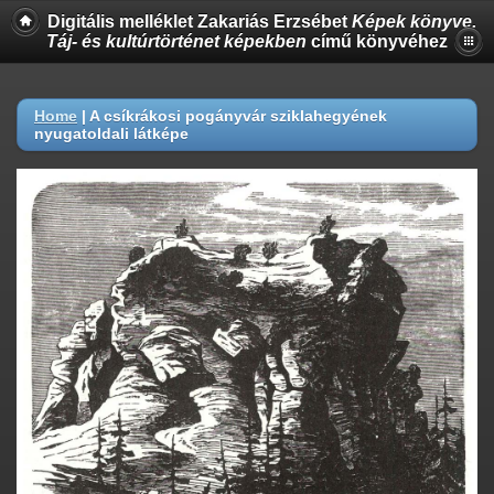
Digitális melléklet Zakariás Erzsébet
Képek könyve.
Táj- és kultúrtörténet képekben
című könyvéhez
Home
|
A csíkrákosi pogányvár sziklahegyének
nyugatoldali látképe