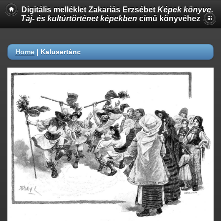
Digitális melléklet Zakariás Erzsébet
Képek könyve.
Táj- és kultúrtörténet képekben
című könyvéhez
Home
|
Kalusertánc